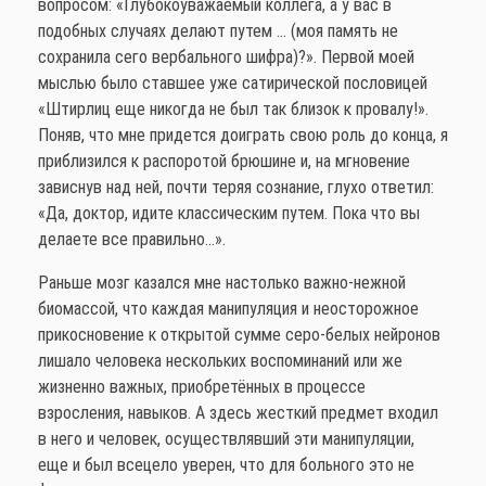
вопросом: «Глубокоуважаемый коллега, а у вас в
подобных случаях делают путем … (моя память не
сохранила сего вербального шифра)?». Первой моей
мыслью было ставшее уже сатирической пословицей
«Штирлиц еще никогда не был так близок к провалу!».
Поняв, что мне придется доиграть свою роль до конца, я
приблизился к распоротой брюшине и, на мгновение
зависнув над ней, почти теряя сознание, глухо ответил:
«Да, доктор, идите классическим путем. Пока что вы
делаете все правильно…».
Раньше мозг казался мне настолько важно-нежной
биомассой, что каждая манипуляция и неосторожное
прикосновение к открытой сумме серо-белых нейронов
лишало человека нескольких воспоминаний или же
жизненно важных, приобретённых в процессе
взросления, навыков. А здесь жесткий предмет входил
в него и человек, осуществлявший эти манипуляции,
еще и был всецело уверен, что для больного это не