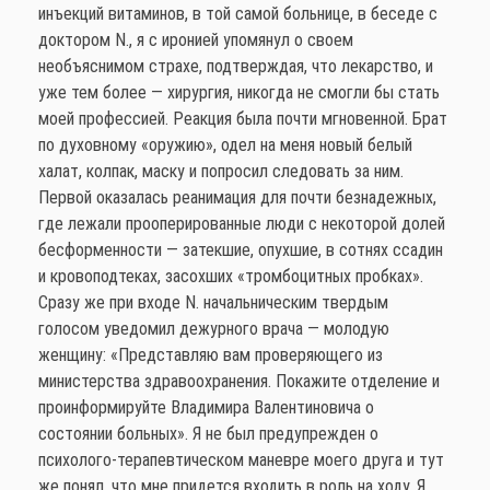
инъекций витаминов, в той самой больнице, в беседе с
доктором N., я с иронией упомянул о своем
необъяснимом страхе, подтверждая, что лекарство, и
уже тем более — хирургия, никогда не смогли бы стать
моей профессией. Реакция была почти мгновенной. Брат
по духовному «оружию», одел на меня новый белый
халат, колпак, маску и попросил следовать за ним.
Первой оказалась реанимация для почти безнадежных,
где лежали прооперированные люди с некоторой долей
бесформенности — затекшие, опухшие, в сотнях ссадин
и кровоподтеках, засохших «тромбоцитных пробках».
Сразу же при входе N. начальническим твердым
голосом уведомил дежурного врача — молодую
женщину: «Представляю вам проверяющего из
министерства здравоохранения. Покажите отделение и
проинформируйте Владимира Валентиновича о
состоянии больных». Я не был предупрежден о
психолого-терапевтическом маневре моего друга и тут
же понял, что мне придется входить в роль на ходу. Я