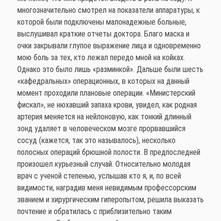
многозначительно смотрел на показатели аппаратуры, к
которой были подключены малонадежные больные,
выслушивал краткие отчеты доктора. Благо маска и
очки закрывали глупое выражение лица и одновременно
мою боль за тех, кто лежал передо мной на койках.
Однако это было лишь «разминкой». Дальше были шесть
«кафедральных» операционных, в которых на данный
момент проходили плановые операции. «Министерский
фискал», не нюхавший запаха крови, увидел, как родная
артерия меняется на нейлоновую, как тонкий длинный
зонд удаляет в человеческом мозге прорвавшийся
сосуд (кажется, так это называлось), несколько
полосных операций брюшной полости. В предпоследней
произошел курьезный случай. Относительно молодая
врач с ученой степенью, услышав кто я, и, по всей
видимости, наградив меня невидимым профессорским
званием и хирургическим гиперопытом, решила выказать
почтение и обратилась с приблизительно таким