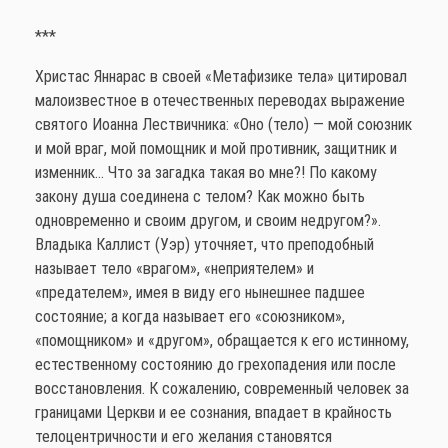
***
Христас Яннарас в своей «Метафизике тела» цитировал
малоизвестное в отечественных переводах выражение
святого Иоанна Лествичника: «Оно (тело) — мой союзник
и мой враг, мой помощник и мой противник, защитник и
изменник… Что за загадка такая во мне?! По какому
закону душа соединена с телом? Как можно быть
одновременно и своим другом, и своим недругом?».
Владыка Каллист (Уэр) уточняет, что преподобный
называет тело «врагом», «неприятелем» и
«предателем», имея в виду его нынешнее падшее
состояние; а когда называет его «союзником»,
«помощником» и «другом», обращается к его истинному,
естественному состоянию до грехопадения или после
восстановления. К сожалению, современный человек за
границами Церкви и ее сознания, впадает в крайность
телоцентричности и его желания становятся