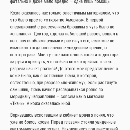
фатально и даже мало вредно — одна лишь помощь.
Кожа оказалась настолько эластичным материалом, что
это было просто «открытие Америки». В первой
операционной с рассечением брюшины я чуть было не
«спалился». Доктор, сделав небольшой разрез, вошел в
него почти обеими руками и растянул его, если мне не
изменило тогда воспаленное увиденным зрение, в
полтора раза. Мне тут же захотелось схватить доктора
за руки и крикнуть, что сейчас кожа в крайних точках
разреза начнет рваться! До этого мое представление о
коже было, как о сотканной ткани, в которой,
естественно, при разрезе «по-живому», если растянуть
сам шлиц, ткань начнет распарываться ровно по
меридиану направления — совсем как в магазине
«Ткани». А кожа оказалась иной…
Вернувшись вспотевшим в кабинет врача я понял, что
уже не боюсь крови. Перед глазами стояли увиденные
анатомические «полотна». Находящиеся под анестезией