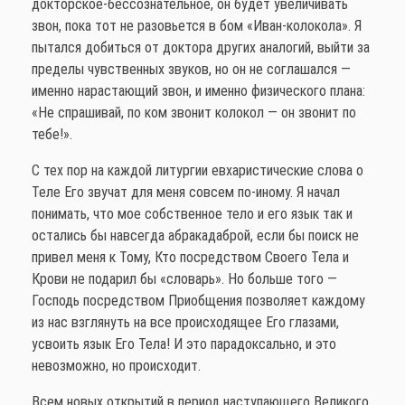
докторское-бессознательное, он будет увеличивать
звон, пока тот не разовьется в бом «Иван-колокола». Я
пытался добиться от доктора других аналогий, выйти за
пределы чувственных звуков, но он не соглашался —
именно нарастающий звон, и именно физического плана:
«Не спрашивай, по ком звонит колокол — он звонит по
тебе!».
С тех пор на каждой литургии евхаристические слова о
Теле Его звучат для меня совсем по-иному. Я начал
понимать, что мое собственное тело и его язык так и
остались бы навсегда абракадаброй, если бы поиск не
привел меня к Тому, Кто посредством Своего Тела и
Крови не подарил бы «словарь». Но больше того —
Господь посредством Приобщения позволяет каждому
из нас взглянуть на все происходящее Его глазами,
усвоить язык Его Тела! И это парадоксально, и это
невозможно, но происходит.
Всем новых открытий в период наступающего Великого