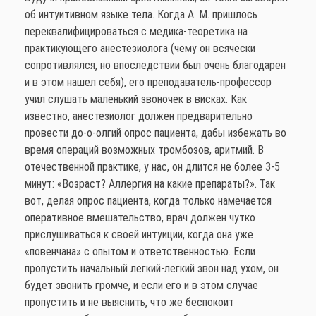
об интуитивном языке тела. Когда А. М. пришлось
переквалифицироваться с медика-теоретика на
практикующего анестезиолога (чему он всячески
сопротивлялся, но впоследствии был очень благодарен
и в этом нашел себя), его преподаватель-профессор
учил слушать маленький звоночек в висках. Как
известно, анестезиолог должен предварительно
провести до-о-олгий опрос пациента, дабы избежать во
время операций возможных тромбозов, аритмий. В
отечественной практике, у нас, он длится не более 3-5
минут: «Возраст? Аллергия на какие препараты?». Так
вот, делая опрос пациента, когда только намечается
оперативное вмешательство, врач должен чутко
прислушиваться к своей интуиции, когда она уже
«повенчана» с опытом и ответственностью. Если
пропустить начальный легкий-легкий звон над ухом, он
будет звонить громче, и если его и в этом случае
пропустить и не выяснить, что же беспокоит