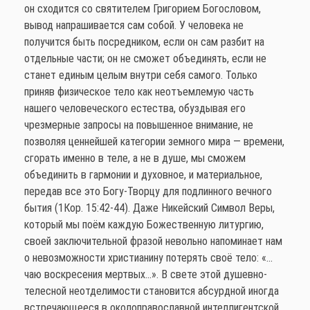
он сходится со святителем Григорием Богословом,
вывод напрашивается сам собой. У человека не
получится быть посредником, если он сам разбит на
отдельные части; он не сможет объединять, если не
станет единым целым внутри себя самого. Только
приняв физическое тело как неотъемлемую часть
нашего человеческого естества, обуздывая его
чрезмерные запросы на повышенное внимание, не
позволяя ценнейшей категории земного мира — времени,
сгорать именно в теле, а не в душе, мы сможем
объединить в гармонии и духовное, и материальное,
передав все это Богу-Творцу для подлинного вечного
бытия (1Кор. 15:42-44). Даже Никейский Символ Веры,
который мы поём каждую Божественную литургию,
своей заключительной фразой невольно напоминает нам
о невозможности христианину потерять своё тело: «…
чаю воскресения мертвых…». В свете этой душевно-
телесной неотделимости становится абсурдной иногда
встречающееся в околоправославной интеллигентской