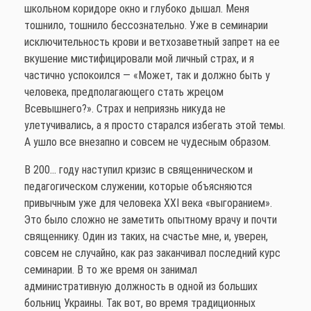
школьном коридоре окно и глубоко дышал. Меня
тошнило, тошнило бессознательно. Уже в семинарии
исключительность крови и ветхозаветный запрет на ее
вкушение мистифицировали мой личный страх, и я
частично успокоился — «Может, так и должно быть у
человека, предполагающего стать жрецом
Всевышнего?». Страх и неприязнь никуда не
улетучивались, а я просто старался избегать этой темы.
А ушло все внезапно и совсем не чудесным образом.
В 200… году наступил кризис в священническом и
педагогическом служении, которые объясняются
привычным уже для человека XXI века «выгоранием».
Это было сложно не заметить опытному врачу и почти
священнику. Один из таких, на счастье мне, и, уверен,
совсем не случайно, как раз заканчивал последний курс
семинарии. В то же время он занимал
административную должность в одной из больших
больниц Украины. Так вот, во время традиционных