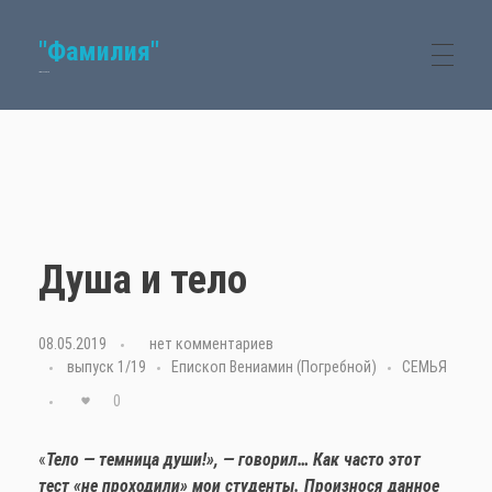
"Фамилия"
Семейный журнал
Душа и тело
08.05.2019
с
нет комментариев
выпуск 1/19
Епископ Вениамин (Погребной)
СЕМЬЯ
0
«
Тело — темница души!», — говорил… Как часто этот
тест «не проходили» мои студенты. Произнося данное