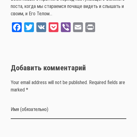
поста, когда мы стараемся почаще видеть и слышать и
своим, и Его Телом…
Fa
T
V
Po
Vi
E
Pr
ce
wi
K
ck
be
m
int
bo
tt
et
r
ail
ok
er
Добавить комментарий
Your email address will not be published. Required fields are
marked *
Имя (обязательно)