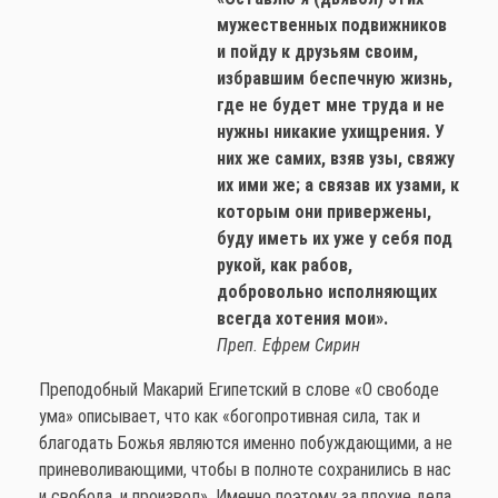
мужественных подвижников
и пойду к друзьям своим,
избравшим беспечную жизнь,
где не будет мне труда и не
нужны никакие ухищрения. У
них же самих, взяв узы, свяжу
их ими же; а связав их узами, к
которым они привержены,
буду иметь их уже у себя под
рукой, как рабов,
добровольно исполняющих
всегда хотения мои».
Преп. Ефрем Сирин
Преподобный Макарий Египетский в слове «О свободе
ума» описывает, что как «богопротивная сила, так и
благодать Божья являются именно побуждающими, а не
приневоливающими, чтобы в полноте сохранились в нас
и свобода, и произвол». Именно поэтому за плохие дела,