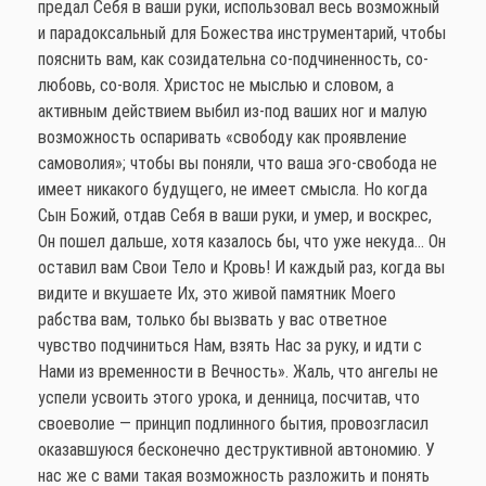
предал Себя в ваши руки, использовал весь возможный
и парадоксальный для Божества инструментарий, чтобы
пояснить вам, как созидательна со-подчиненность, со-
любовь, со-воля. Христос не мыслью и словом, а
активным действием выбил из-под ваших ног и малую
возможность оспаривать «свободу как проявление
самоволия»; чтобы вы поняли, что ваша эго-свобода не
имеет никакого будущего, не имеет смысла. Но когда
Сын Божий, отдав Себя в ваши руки, и умер, и воскрес,
Он пошел дальше, хотя казалось бы, что уже некуда… Он
оставил вам Свои Тело и Кровь! И каждый раз, когда вы
видите и вкушаете Их, это живой памятник Моего
рабства вам, только бы вызвать у вас ответное
чувство подчиниться Нам, взять Нас за руку, и идти с
Нами из временности в Вечность». Жаль, что ангелы не
успели усвоить этого урока, и денница, посчитав, что
своеволие — принцип подлинного бытия, провозгласил
оказавшуюся бесконечно деструктивной автономию. У
нас же с вами такая возможность разложить и понять