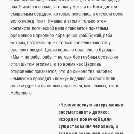
она. Я искал и познал, что она у Бога, и от Бога дается
смиренным сердцам, которые покаялись и отсекли свою
волю перед Ним». Именно в этом и только этом
контексте логической цепи становится понятным
временное церковное обращение «раб Божий, раба
Божья», встречающее столько претенциозности у
светских людей. Девиз первого советского букваря:
«Мы — не рабы, рабы — не мы» без глубины осознания
стал щитом эгоизма, в то время как Церковь
откровенно признается, что до сыновства человек
неминуемо проходит «ломку» подчинения своей воли
воле мудрых и взрослых родителей, как земных, так и
Небесного.
«Человеческую натуру можно
рассматривать двояко:
исходя из конечной цели
существования человека, и
тогда он возвышен и ни с кем