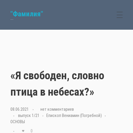
"Фамилия"
Семейный журнал
«Я свободен, словно
птица в небесах?»
08.06.2021
с
нет комментариев
выпуск 1/21
Епископ Вениамин (Погребной)
ОСНОВЫ
0