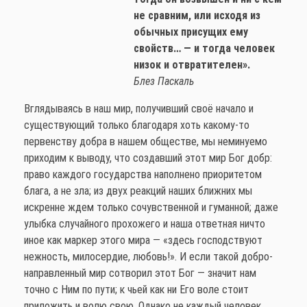
не сравним, или исходя из
обычных присущих ему
свойств… — и тогда человек
низок и отвратителен».
Блез Паскаль
Вглядываясь в наш мир, получивший своё начало и
существующий только благодаря хоть какому-то
первенству добра в нашем обществе, мы неминуемо
приходим к выводу, что создавший этот мир Бог добр:
право каждого государства наполнено приоритетом
блага, а не зла; из двух реакций наших ближних мы
искренне ждем только сочувственной и гуманной; даже
улыбка случайного прохожего и наша ответная ничто
иное как маркер этого мира — «здесь господствуют
нежность, милосердие, любовь!». И если такой добро-
направленный мир сотворил этот Бог — значит нам
точно с Ним по пути; к чьей как ни Его воле стоит
приложить и волю свою. Однако не каждый человек