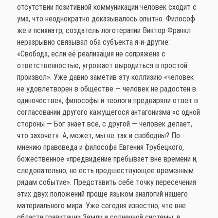
отсутствии позитивной коммуникации человек сходит с
ума, что неоднократно доказывалось опытно. Философ
же и психиатр, создатель логотерапии Виктор Франкл
неразрывно связывал оба субъекта я-и-другие:
«Свобода, если её реализация не сопряжена с
ответственностью, угрожает выродиться в простой
произвол». Уже давно заметив эту коллизию «человек
не удовлетворен в обществе — человек не радостен в
одиночестве», философы и теологи предваряли ответ в
согласовании другого кажущегося антагонизма «с одной
стороны — Бог знает все, с другой — человек делает,
что захочет». А, может, мы не так и свободны? По
мнению правоведа и философа Евгения Трубецкого,
божественное «предвидение пребывает вне времени и,
следовательно, не есть предшествующее временным
рядам событие». Представить себе точку пересечения
этих двух положений проще языком аналогий нашего
материального мира. Уже сегодня известно, что вне
области гравитации Земли и солнечной системы, в