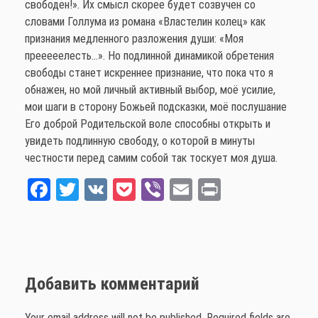
свободен!». Их смысл скорее будет созвучен со
словами Голлума из романа «Властелин колец» как
признания медленного разложения души: «Моя
прееееелесть…». Но подлинной динамикой обретения
свободы станет искреннее признание, что пока что я
обнажен, но мой личный активный выбор, моё усилие,
мои шаги в сторону Божьей подсказки, моё послушание
Его доброй Родительской воле способны открыть и
увидеть подлинную свободу, о которой в минуты
честности перед самим собой так тоскует моя душа.
Fa
T
V
Po
Vi
E
Pr
ce
wi
K
ck
be
m
int
bo
tt
et
r
ail
ok
er
Добавить комментарий
Your email address will not be published. Required fields are