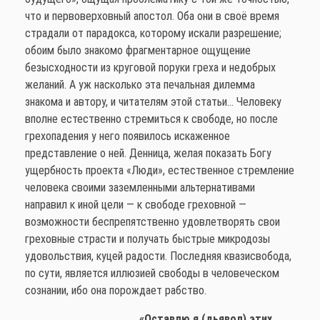
что и первоверховный апостол. Оба они в своё время
страдали от парадокса, которому искали разрешение;
обоим было знакомо фрагментарное ощущение
безысходности из круговой поруки греха и недобрых
желаний. А уж насколько эта печальная дилемма
знакома и автору, и читателям этой статьи… Человеку
вполне естественно стремиться к свободе, но после
грехопадения у него появилось искаженное
представление о ней. Денница, желая показать Богу
ущербность проекта «Люди», естественное стремление
человека своими заземленными альтернативами
направил к иной цели — к свободе греховной —
возможности беспрепятственно удовлетворять свои
греховные страсти и получать быстрые микродозы
удовольствия, куцей радости. Последняя квазисвобода,
по сути, является иллюзией свободы в человеческом
сознании, ибо она порождает рабство.
«Оставлю я (дьявол) этих