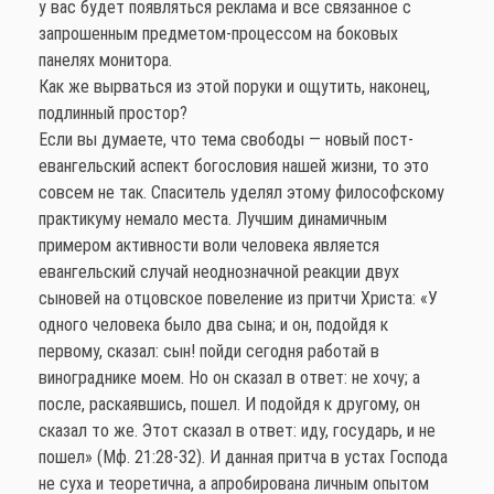
у вас будет появляться реклама и все связанное с
запрошенным предметом-процессом на боковых
панелях монитора.
Как же вырваться из этой поруки и ощутить, наконец,
подлинный простор?
Если вы думаете, что тема свободы — новый пост-
евангельский аспект богословия нашей жизни, то это
совсем не так. Спаситель уделял этому философскому
практикуму немало места. Лучшим динамичным
примером активности воли человека является
евангельский случай неоднозначной реакции двух
сыновей на отцовское повеление из притчи Христа: «У
одного человека было два сына; и он, подойдя к
первому, сказал: сын! пойди сегодня работай в
винограднике моем. Но он сказал в ответ: не хочу; а
после, раскаявшись, пошел. И подойдя к другому, он
сказал то же. Этот сказал в ответ: иду, государь, и не
пошел» (Мф. 21:28-32). И данная притча в устах Господа
не суха и теоретична, а апробирована личным опытом