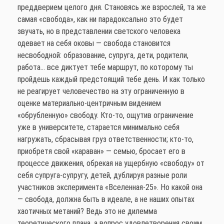
преддверием целого дня. Становясь же взрослей, та же
самая «свобода», как ни парадоксально это будет
звучать, но в представлении светского человека
одевает на себя оковы — свобода становится
несвободной: образование, супруга, дети, родители,
работа… все диктует тебе маршрут, по которому ты
пройдешь каждый предстоящий тебе день. И как только
не реагирует человечество на эту ограниченную в
оценке материально-центричным видением
«обрубленную» свободу. Кто-то, ощутив ограничение
уже в университете, старается минимально себя
нагружать, сбрасывая груз ответственности; кто-то,
приобретя свой «караван» — семью, бросает его в
процессе движения, обрекая на ущербную «свободу» от
себя супруга-супругу, детей, дублируя разные роли
участников эксперимента «Вселенная-25». Но какой она
— свобода, должна быть в идеале, а не наших опытах
хаотичных метаний? Ведь это не дилемма
теоретического плана, а вопрос удовлетворения своим