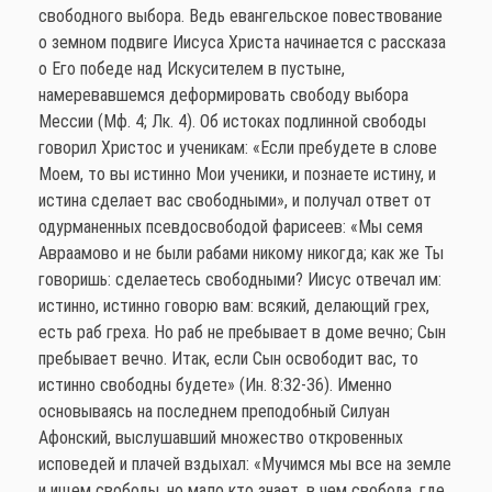
свободного выбора. Ведь евангельское повествование
о земном подвиге Иисуса Христа начинается с рассказа
о Его победе над Искусителем в пустыне,
намеревавшемся деформировать свободу выбора
Мессии (Мф. 4; Лк. 4). Об истоках подлинной свободы
говорил Христос и ученикам: «Если пребудете в слове
Моем, то вы истинно Мои ученики, и познаете истину, и
истина сделает вас свободными», и получал ответ от
одурманенных псевдосвободой фарисеев: «Мы семя
Авраамово и не были рабами никому никогда; как же Ты
говоришь: сделаетесь свободными? Иисус отвечал им:
истинно, истинно говорю вам: всякий, делающий грех,
есть раб греха. Но раб не пребывает в доме вечно; Сын
пребывает вечно. Итак, если Сын освободит вас, то
истинно свободны будете» (Ин. 8:32-36). Именно
основываясь на последнем преподобный Силуан
Афонский, выслушавший множество откровенных
исповедей и плачей вздыхал: «Мучимся мы все на земле
и ищем свободы, но мало кто знает, в чем свобода, где