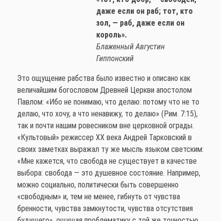
даже если он раб; тот, кто
зол, — раб, даже если он
король».
Блаженный Августин
Гиппонский
Это ощущение рабства было известно и описано как
величайшим богословом Древней Церкви апостолом
Павлом: «Ибо не понимаю, что делаю: потому что не то
делаю, что хочу, а что ненавижу, то делаю» (Рим. 7:15),
так и почти нашим ровесником вне церковной ограды.
«Культовый» режиссер ХХ века Андрей Тарковский в
своих заметках выражал ту же мысль языком светским:
«Мне кажется, что свобода не существует в качестве
выбора: свобода — это душевное состояние. Например,
можно социально, политически быть совершенно
«свободным» и, тем не менее, гибнуть от чувства
бренности, чувства замкнутости, чувства отсутствия
будущего», ощущая проблематику с той же точностью,