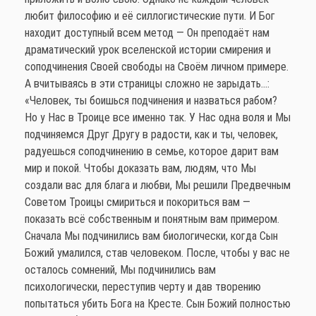
любит философию и её силлогистические пути. И Бог
находит доступный всем метод — Он преподаёт нам
драматический урок вселенской истории смирения и
соподчинения Своей свободы на Своём личном примере.
А вчитываясь в эти страницы сложно не зарыдать…:
«Человек, ты боишься подчинения и назваться рабом?
Но у Нас в Троице все именно так. У Нас одна воля и Мы
подчиняемся Друг Другу в радости, как и ты, человек,
радуешься соподчинению в семье, которое дарит вам
мир и покой. Чтобы доказать вам, людям, что Мы
создали вас для блага и любви, Мы решили Предвечным
Советом Троицы смириться и покориться вам —
показать всё собственным и понятным вам примером.
Сначала Мы подчинились вам биологически, когда Сын
Божий умалился, став человеком. После, чтобы у вас не
осталось сомнений, Мы подчинились вам
психологически, переступив черту и дав творению
попытаться убить Бога на Кресте. Сын Божий полностью