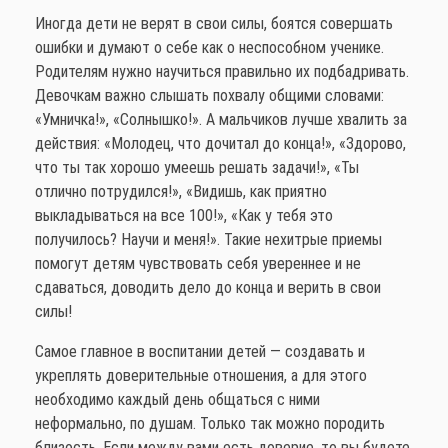
Иногда дети не верят в свои силы, боятся совершать
ошибки и думают о себе как о неспособном ученике.
Родителям нужно научиться правильно их подбадривать.
Девочкам важно слышать похвалу общими словами:
«Умничка!», «Солнышко!». А мальчиков лучше хвалить за
действия: «Молодец, что дочитал до конца!», «Здорово,
что ты так хорошо умеешь решать задачи!», «Ты
отлично потрудился!», «Видишь, как приятно
выкладываться на все 100!», «Как у тебя это
получилось? Научи и меня!». Такие нехитрые приемы
помогут детям чувствовать себя увереннее и не
сдаваться, доводить дело до конца и верить в свои
силы!
Самое главное в воспитании детей — создавать и
укреплять доверительные отношения, а для этого
необходимо каждый день общаться с ними
неформально, по душам. Только так можно породить
близость. Если между вами есть доверие, то вы будете