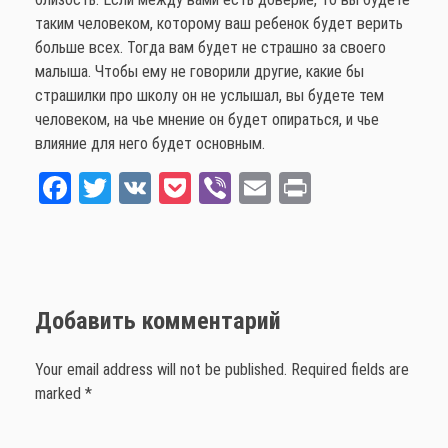
таким человеком, которому ваш ребенок будет верить
больше всех. Тогда вам будет не страшно за своего
малыша. Чтобы ему не говорили другие, какие бы
страшилки про школу он не услышал, вы будете тем
человеком, на чье мнение он будет опираться, и чье
влияние для него будет основным.
Fa
T
V
Po
Vi
E
Pr
ce
wi
K
ck
be
m
int
bo
tt
et
r
ail
ok
er
Добавить комментарий
Your email address will not be published. Required fields are
marked *