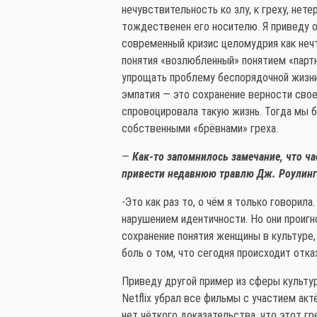
нечувствительность ко злу, к греху, нет
тождественен его носителю. Я приведу 
современный кризис целомудрия как неч
понятия «возлюбленный» понятием «партн
упрощать проблему беспорядочной жизни 
эмпатия — это сохранение верности свое
спровоцировала такую жизнь. Тогда мы б
собственными «брёвнами» греха.
—
Как-то запомнилось замечание, что 
привести недавнюю травлю Дж. Роулинг
-Это как раз то, о чём я только говори
нарушением идентичности. Но они проигн
сохранение понятия женщины в культуре,
боль о том, что сегодня происходит отка
Приведу другой пример из сферы культур
Netflix убрал все фильмы с участием акт
нет чёткого доказательства, что этот г