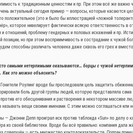
ерпимость к традиционным ценностям и пр. При этом всё же важно ч
очень актуальный сегодня пример — вопросы, которые касаются ц
то положительное (это и было бы иллюстрацией «ложной толерант
ёр», которое нивелирует фактически всякую ответственность в от
и отношений, проблему гендерных и половых искажений и пр. Ист
й позиции, но при этом восприимчивость и сострадание к чужой бо
удем способны различать человека даже сквозь его грех и вместо
часто самыми нетерпимыми оказываются… борцы с чужой нетерпи
. Как это можно объяснить?
ла. Гонители Роулинг вроде бы преследовали цель защитить обиже
орировали боль другой группы людей, которую представляла сама 
 против его обесценивания и растворения в некотором массиве лю
з называть вещи своими именами. С этим можно соглашаться или не
ы — Джонни Депп проиграл иск против таблоида «Sun» по делу о к
ёра из своей библиотеки. Вроде бы всё правильно: компания дала ж
рех совершён — есть множество контрдоказательств. Попран принц