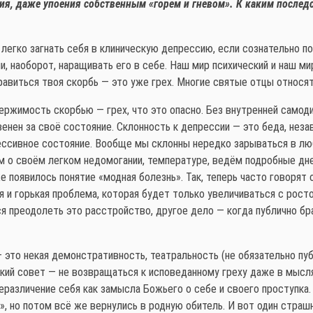
ния, даже упоения собственным «горем и гневом». К каким послед
 легко загнать себя в клиническую депрессию, если сознательно по
и, наоборот, наращивать его в себе. Наш мир психический и наш ми
равиться твоя скорбь — это уже грех. Многие святые отцы относят
держимость скорбью — грех, что это опасно. Без внутренней само
енен за своё состояние. Склонность к депрессии — это беда, неза
ессивное состояние. Вообще мы склонны нередко зарываться в лю
 о своём легком недомогании, температуре, ведём подробные дневн
е появилось понятие «модная болезнь». Так, теперь часто говорят
я и горькая проблема, которая будет только увеличиваться с рост
ся преодолеть это расстройство, другое дело — когда публично бр
 это некая демонстративность, театральность (не обязательно пу
ский совет — не возвращаться к исповеданному греху даже в мыслях
различение себя как замысла Божьего о себе и своего проступка. 
», но потом всё же вернулись в родную обитель. И вот один страш