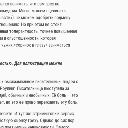
ётко понимать, что сам грех не
еломудрия. Мы не можем оценивать
ности»), не можем одобрять подмену
ношениях. Но при этом не стоит
инная толерантность, точнее повышенная
ли и опустошённости, которая
 чужих «соринок в глазу» заниматься
мостью. Для иллюстрации можно
нных высказыванием писательницы людей с
Роулинг. Писательница выступала за
дей, обычных и необычных. Её боль — это
т, но это её право переживать эту боль.
левете. И тут же стриминговый сервис
ёсткую оценку греху. Однако до сих пор
ип презумпции невиновности. Самого