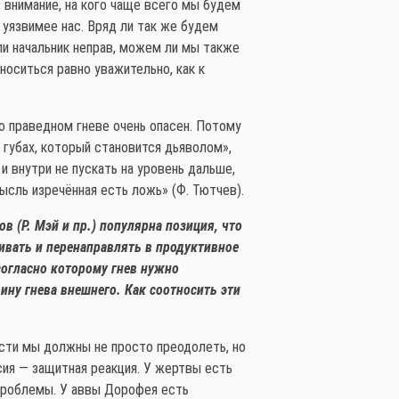
 внимание, на кого чаще всего мы будем
 уязвимее нас. Вряд ли так же будем
ли начальник неправ, можем ли мы также
носиться равно уважительно, как к
о праведном гневе очень опасен. Потому
а губах, который становится дьяволом»,
и внутри не пускать на уровень дальше,
ысль изречённая есть ложь» (Ф. Тютчев).
 (Р. Мэй и пр.) популярна позиция, что
живать и перенаправлять в продуктивное
 согласно которому гнев нужно
ну гнева внешнего. Как соотносить эти
асти мы должны не просто преодолеть, но
сия — защитная реакция. У жертвы есть
 проблемы. У аввы Дорофея есть