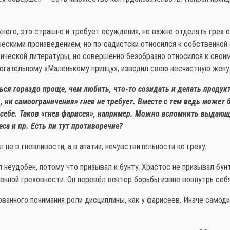
него, это страшно и требует осуждения, но важно отделять грех о
ческими произведением, но по-садистски относился к собственной
тической литературы, но совершенно безобразно относился к сво
огательному «Маленькому принцу», изводил свою несчастную жену
ться гораздо проще, чем любить, что-то созидать и делать продукт
ни самоограничения» гнев не требует. Вместе с тем ведь может 
 себе. Таков «гнев фарисея», например. Можно вспомнить выдаю
а и пр. Есть ли тут противоречие?
 не в гневливости, а в апатии, нечувствительности ко греху.
л неудобен, потому что призывал к бунту. Христос не призывал бу
венной греховности. Он перевёл вектор борьбы извне вовнутрь себя
ванного понимания роли дисциплины, как у фарисеев. Иначе самоди