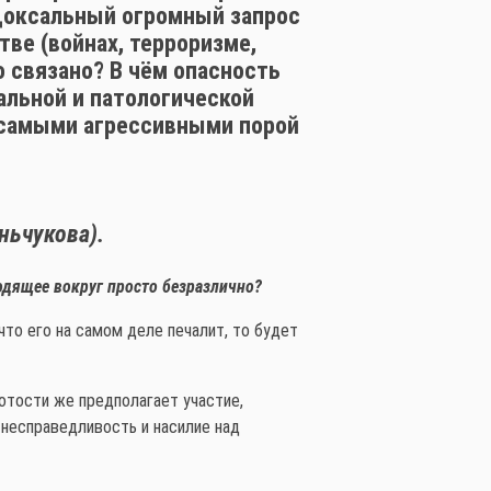
доксальный огромный запрос
ве (войнах, терроризме,
о связано? В чём опасность
альной и патологической
у самыми агрессивными порой
ньчукова).
одящее вокруг просто безразлично?
что его на самом деле печалит, то будет
отости же предполагает участие,
 несправедливость и насилие над