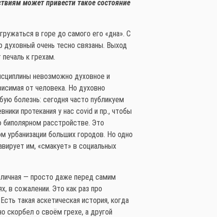
ствиям может привести такое состояние
гружаться в горе до самого его «дна». С
р духовный очень тесно связаны. Выход
 печаль к грехам.
дисциплины невозможно духовное и
висимая от человека. Но духовно
бую болезнь: сегодня часто публикуем
ики протекания у нас covid и пр., чтобы
 о биполярном расстройстве. Это
ом урбанизации больших городов. Но одно
авирует им, «смакует» в социальных
бличная — просто даже перед самим
, в сожалении. Это как раз про
Есть такая аскетическая история, когда
но скорбел о своём грехе, а другой