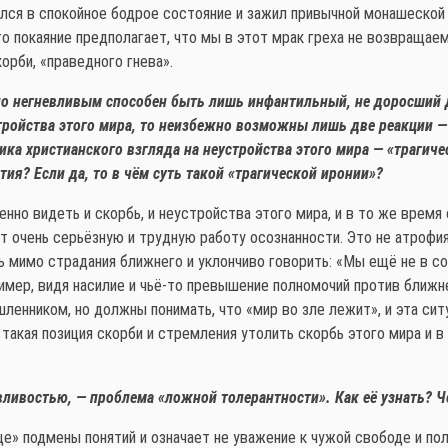
нулся в спокойное бодрое состояние и зажил привычной монашеско
что покаяние предполагает, что мы в этот мрак греха не возвращае
корби, «праведного гнева».
ьно негневливым способен быть лишь инфантильный, не доросший
тройства этого мира, то неизбежно возможны лишь две реакции — г
ика христианского взгляда на неустройства этого мира — «трагиче
я? Если да, то в чём суть такой «трагической иронии»?
нно видеть и скорбь, и неустройства этого мира, и в то же время
ет очень серьёзную и трудную работу осознанности. Это не атрофи
ть мимо страдания ближнего и уклончиво говорить: «Мы ещё не в с
ример, видя насилие и чьё-то превышение полномочий против ближ
шленником, но должны понимать, что «мир во зле лежит», и эта сит
з такая позиция скорби и стремления утолить скорбь этого мира и 
евливостью, — проблема «ложной толерантности». Как её узнать? 
» подмены понятий и означает не уважение к чужой свободе и пол