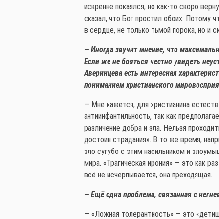
искренне покаялся, но как-то скоро вер
сказал, что Бог простил обоих. Потому 
в сердце, не только тьмой порока, но и с
— Иногда звучит мнение, что максимал
Если же не бояться честно увидеть неус
Аверинцева есть интересная характерист
пониманием христианского мировосприяти
— Мне кажется, для христианина естестве
антиинфантильность, так как предполага
различение добра и зла. Нельзя проходи
достоин страдания». В то же время, нап
зло сугубо с этим насильником и злоумы
мира. «Трагическая ирония» — это как ра
всё не исчерпывается, она преходящая.
— Ещё одна проблема, связанная с негн
— «Ложная толерантность» — это «детище