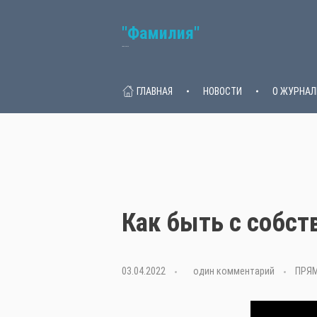
"Фамилия"
Семейный журнал
ГЛАВНАЯ
НОВОСТИ
О ЖУРНАЛ
Как быть с собст
03.04.2022
с
один комментарий
ПРЯМ