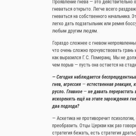
Проявление гнева — это действительно о
гневаться открыто. Легче всего раздража
гневаться на собственного начальника. 
легко дать подзатыльник или ремня боссу
любым другим людям.
Гораздо сложнее с гневом непроявленным
что очень сложно прочувствовать грань и
как выразился Г. С. Померанц. Мы не дол
чем порыв — пусть она остается на стади
— Сегодня наблюдается беспрецедентный 
гнев, агрессия
—
естественная реакция, 
русло. Главное
—
не давать перерастать 
искоренять ещё на этапе зарождения гн
два подхода?
— Аскетика не противоречит психологии,
преобразить. Отцы Церкви как раз говор
стратегия бежать, есть стратегия драть