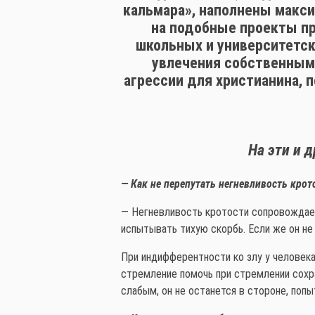
кальмара», наполнены макс
на подобные проекты пр
школьных и университетски
увлечения собственным 
агрессии для христианина, 
На эти и 
— Как не перепутать негневливость кро
— Негневливость кротости сопровождает н
испытывать тихую скорбь. Если же он не 
При индифферентности ко злу у человека
стремление помочь при стремлении сохра
слабым, он не останется в стороне, попы