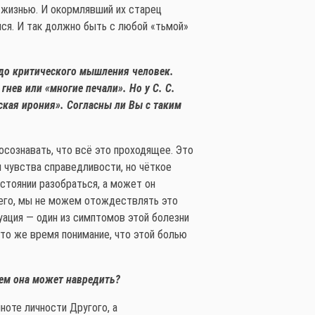
й жизнью. И окормлявший их старец
мся. И так должно быть с любой «тьмой»
 до критического мышления человек.
нев или «многие печали». Но у С. С.
ская ирония». Согласны ли Вы с таким
 осознавать, что всё это проходящее. Это
я чувства справедливости, но чёткое
остоянии разобраться, а может он
него, мы не можем отождествлять это
уация — один из симптомов этой болезни
в то же время понимание, что этой болью
Чем она может навредить?
ноте личности Другого, а