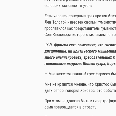
человека «загоняют в угол».
Если человек совершил грех против ближ
Лев Толстой известен своими гуманисти
прославился как представитель гуманис
Сент-Экзюпери, которого мы знаем по тр
-У Э. Фромма есть замечание, что гнева
дисциплины, ни критического мышления, 
много анализировать, требовательных к
гневливыми людьми: Шопенгауэра, Борхес
— Мне кажется, главный грех фарисея был
Мне не нравится мнение, что Христос бы
дать отпор, говорил Христос, это собст
При этом не должно быть и гипертрофиро
сама превращается в страсть.