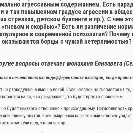
имально агрессивным содержанием. Есть пара
и и так повышенном градусе агрессии в общест
х стрелках, детском буллинге и пр.). С чем эт
«гневом и скорбью»? Есть ли различение норм
популярное в современной психологии? Почем
оказываются борцы с чужой нетерпимостью?
другие вопросы отвечает монахиня Елизавета (Се
тости с негневливостью индифферентности взглядов, когда происх
е равнодушие, а именно покой. Если человек не гневается на то, 
гневается на то, что раздражает, то будет просто спокойным.
 не будет никакого отношения к происходящему. Негневливость кр
нить тишину внутри. Если смиренный негневливый человек увидит
тается заступиться, утешить и пр.