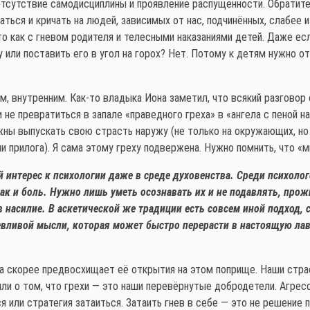
тсутствие самодисциплины и проявление распущенности. Обратите
ться и кричать на людей, зависимых от нас, подчинённых, слабее и
Это как с гневом родителя и телесными наказаниями детей. Даже ес
 или поставить его в угол на горох? Нет. Потому к детям нужно от
, внутренним. Как-то владыка Иона заметил, что всякий разговор 
 не превратиться в запале «праведного греха» в «ангела с пеной н
жны выпускать свою страсть наружу (не только на окружающих, но 
и прилога). Я сама этому греху подвержена. Нужно помнить, что «м
интерес к психологии даже в среде духовенства. Среди психологов
как и боль. Нужно лишь уметь осознавать их и не подавлять, про
в насилие. В аскетической же традиции есть совсем иной подход,
евливой мысли, которая может быстро перерасти в настоящую лави
 а скорее предвосхищает её открытия на этом поприще. Наши стр
или о том, что грехи — это наши перевёрнутые добродетели. Агрес
ся или стратегия затаиться. Затаить гнев в себе — это не решение