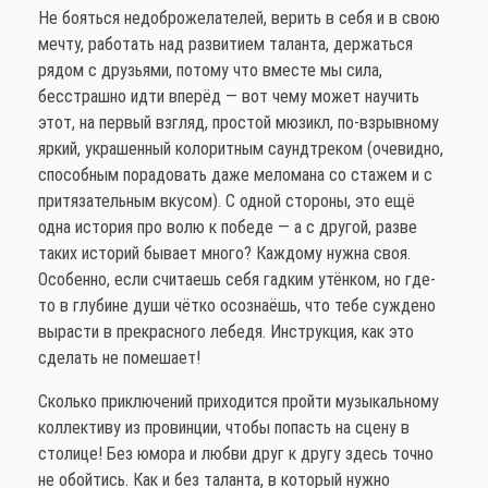
Не бояться недоброжелателей, верить в себя и в свою
мечту, работать над развитием таланта, держаться
рядом с друзьями, потому что вместе мы сила,
бесстрашно идти вперёд — вот чему может научить
этот, на первый взгляд, простой мюзикл, по-взрывному
яркий, украшенный колоритным саундтреком (очевидно,
способным порадовать даже меломана со стажем и с
притязательным вкусом). С одной стороны, это ещё
одна история про волю к победе — а с другой, разве
таких историй бывает много? Каждому нужна своя.
Особенно, если считаешь себя гадким утёнком, но где-
то в глубине души чётко осознаёшь, что тебе суждено
вырасти в прекрасного лебедя. Инструкция, как это
сделать не помешает!
Сколько приключений приходится пройти музыкальному
коллективу из провинции, чтобы попасть на сцену в
столице! Без юмора и любви друг к другу здесь точно
не обойтись. Как и без таланта, в который нужно