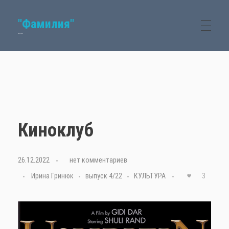
"Фамилия"
Семейный журнал
Киноклуб
26.12.2022
с
нет комментариев
Ирина Гринюк
выпуск 4/22
КУЛЬТУРА
3