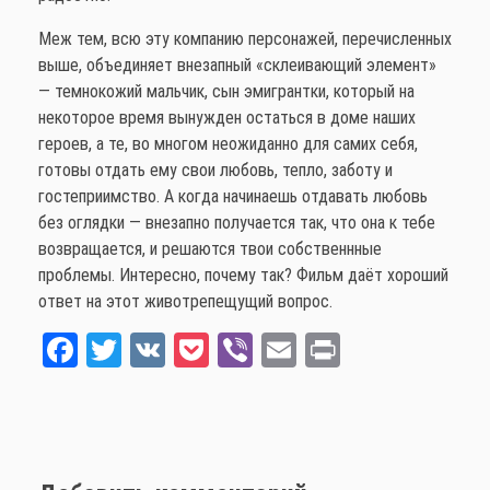
Меж тем, всю эту компанию персонажей, перечисленных
выше, объединяет внезапный «склеивающий элемент»
— темнокожий мальчик, сын эмигрантки, который на
некоторое время вынужден остаться в доме наших
героев, а те, во многом неожиданно для самих себя,
готовы отдать ему свои любовь, тепло, заботу и
гостеприимство. А когда начинаешь отдавать любовь
без оглядки — внезапно получается так, что она к тебе
возвращается, и решаются твои собственнные
проблемы. Интересно, почему так? Фильм даёт хороший
ответ на этот животрепещущий вопрос.
Fa
T
V
Po
Vi
E
Pr
ce
wi
K
ck
be
m
int
bo
tt
et
r
ail
ok
er