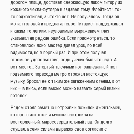
дорогом плаще, доставал сверкающую лаком гитару из
кожаного чехла-футляра и задавал тему. Флейтист что-
то подхватывал, а что-то нет. Не получалось. Тогда он
мотал головой и предлагал свое. Гитарист поддерживал
и каким-то легким, неуловимым выражением глаз
указывал на редкие ошибки. Если присмотреться, то
становилось ясно: мастер давал урок, по всей
видимости, не в первый раз. И при этом получал
огромное удовольствие, ведь ученик был что надо. А
вот место… Затертый тысячами ног, заплеванный пол
подземного перехода метро отражал настоящую
музыку, бросал ее к таким же загаженным стенам, а от
них — в высь, если высью можно назвать серый низкий
потолок.
Рядом стоял заметно нетрезвый пожилой джентльмен,
которого алкоголь и музыка настроили на
восторженный, миросозерцательный лад. Он долго
слушал, всеми силами выражая свое согласие с