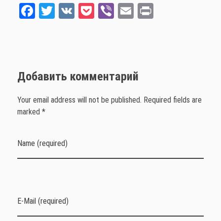
Fa
T
V
Po
Vi
E
Pr
ce
wi
K
ck
be
m
int
bo
tt
et
r
ail
ok
er
Добавить комментарий
Your email address will not be published. Required fields are
marked *
Name (required)
E-Mail (required)