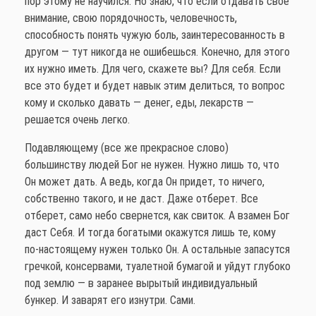
пор этому не научился. Но знаю, что если отдавать свое
внимание, свою порядочность, человечность,
способность понять чужую боль, заинтересованность в
другом — тут никогда не ошибешься. Конечно, для этого
их нужно иметь. Для чего, скажете вы? Для себя. Если
все это будет и будет навык этим делиться, то вопрос
кому и сколько давать — денег, еды, лекарств —
решается очень легко.
Подавляющему (все же прекрасное слово)
большинству людей Бог не нужен. Нужно лишь то, что
Он может дать. А ведь, когда Он придет, то ничего,
собственно такого, и не даст. Даже отберет. Все
отберет, само небо свернется, как свиток. А взамен Бог
даст Себя. И тогда богатыми окажутся лишь те, кому
по-настоящему нужен только Он. А остальные запасутся
гречкой, консервами, туалетной бумагой и уйдут глубоко
под землю — в заранее вырытый индивидуальный
бункер. И заварят его изнутри. Сами.