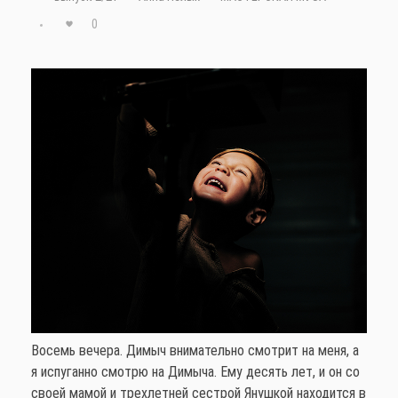
0
Восемь вечера. Димыч внимательно смотрит на меня, а
я испуганно смотрю на Димыча. Ему десять лет, и он со
своей мамой и трехлетней сестрой Янушкой находится в