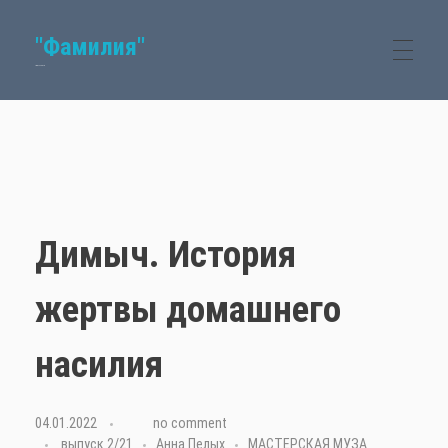
"Фамилия"
Семейный журнал
Димыч. История
жертвы домашнего
насилия
04.01.2022
with
no comment
выпуск 2/21
Анна Пелых
МАСТЕРСКАЯ МУЗА