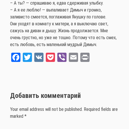
– А ты? — спрашиваю я, едва сдерживая улыбку.
– А я ее люблю! — выпаливает Димыч и громко,
заливисто смеется, поглаживая Янушку по голове.
Они уходят в комнату к матери, а я выключаю свет,
сажусь на диван и дышу. Жизнь продолжается. Мне
очень грустно, но уже не тошно. Потому что есть смех,
есть любовь, есть маленький мудрый Димыч.
Fa
T
V
Po
Vi
E
Pr
ce
wi
K
ck
be
m
int
bo
tt
et
r
ail
ok
er
Добавить комментарий
Your email address will not be published. Required fields are
marked *