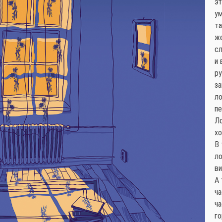
эт
ум
та
же
сл
и 
ру
за
ло
пе
Ло
хо
В 
ло
ви
А 
ча
ча
г