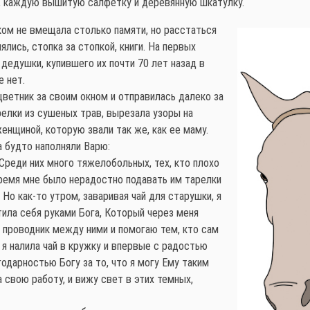
х, каждую вышитую салфетку и деревянную шкатулку.
ком не вмещала столько памяти, но расстаться
лялись, стопка за стопкой, книги. На первых
дедушки, купившего их почти 70 лет назад в
е нет.
цветник за своим окном и отправилась далеко за
релки из сушеных трав, вырезала узоры на
енщиной, которую звали так же, как ее маму.
 будто наполняли Варю:
Среди них много тяжелобольных, тех, кто плохо
время мне было нерадостно подавать им тарелки
 Но как-то утром, заваривая чай для старушки, я
тила себя руками Бога, Который через меня
— проводник между ними и помогаю тем, кто сам
я налила чай в кружку и впервые с радостью
одарностью Богу за то, что я могу Ему таким
 свою работу, и вижу свет в этих темных,