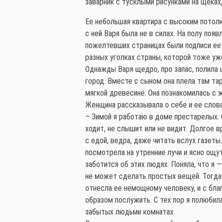
заварник с тусклыми рисунками на щека
Ее небольшая квартира с высоким потол
с ней Варя была не в силах. На полу появ
пожелтевших страницах были подписи ее 
разных уголках страны, которой тоже уж
Однажды Варя щедро, про запас, полила 
город. Вместе с сыном она плела там та
мягкой древесине. Она познакомилась с ж
Женщина рассказывала о себе и ее слова
– Зимой я работаю в доме престарелых. 
ходит, не слышит или не видит. Долгое 
с едой, ведра, даже читать вслух газеты.
посмотрела на утренние лучи и ясно ощу
заботится об этих людях. Поняла, что я 
не может сделать простых вещей. Тогда 
отнесла ее немощному человеку, и с благ
образом послужить. С тех пор я полюбила
забытых людьми комнатах.