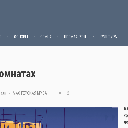
Е
ОСНОВЫ
СЕМЬЯ
ПРЯМАЯ РЕЧЬ
КУЛЬТУРА
комнатах
Шаян
МАСТЕРСКАЯ МУЗА
2
Ва
кр
л