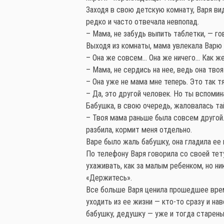
Заходя в свою детскую комнату, Варя ви
редко и часто отвечала невпопад.
– Мама, не забудь выпить таблетки, — го
Выходя из комнаты, мама увлекала Варю 
– Она же совсем… Она же ничего… Как ж
– Мама, не сердись на нее, ведь она твоя
– Она уже не мама мне теперь. Это так т
– Да, это другой человек. Но ты вспомин
Бабушка, в свою очередь, жаловалась та
– Твоя мама раньше была совсем другой.
разбила, кормит меня отдельно.
Варе было жаль бабушку, она гладила ее 
По телефону Варя говорила со своей тет
ухаживать, как за малым ребенком, но ни
«Держитесь».
Все больше Варя ценила прошедшее врем
уходить из ее жизни — кто-то сразу и на
бабушку, дедушку — уже и тогда старень