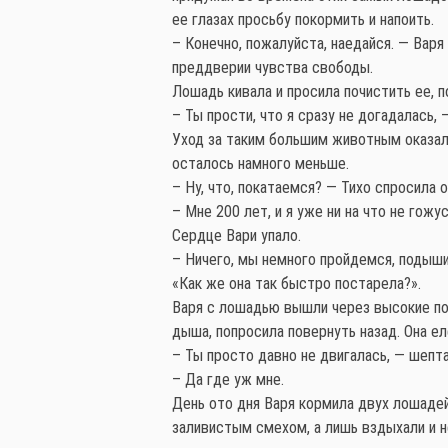
ее глазах просьбу покормить и напоить.
– Конечно, пожалуйста, наедайся. — Варя
преддверии чувства свободы.
Лошадь кивала и просила почистить ее, п
– Ты прости, что я сразу не догадалась,
Уход за таким большим животным оказалс
осталось намного меньше.
– Ну, что, покатаемся? — Тихо спросила о
– Мне 200 лет, и я уже ни на что не гож
Сердце Вари упало.
– Ничего, мы немного пройдемся, подыши
«Как же она так быстро постарела?».
Варя с лошадью вышли через высокие пол
дыша, попросила повернуть назад. Она еле
– Ты просто давно не двигалась, — шепт
– Да где уж мне.
День ото дня Варя кормила двух лошадей,
заливистым смехом, а лишь вздыхали и н