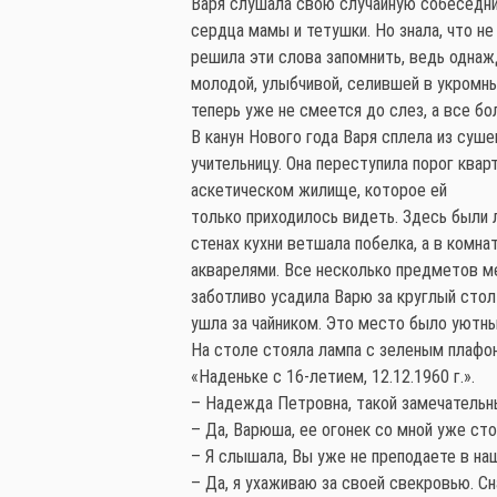
Варя слушала свою случайную собеседниц
сердца мамы и тетушки. Но знала, что не
решила эти слова запомнить, ведь однаж
молодой, улыбчивой, селившей в укромны
теперь уже не смеется до слез, а все бо
В канун Нового года Варя сплела из суш
учительницу. Она переступила порог квар
аскетическом жилище, которое ей
только приходилось видеть. Здесь были
стенах кухни ветшала побелка, а в ком
акварелями. Все несколько предметов м
заботливо усадила Варю за круглый стол
ушла за чайником. Это место было уютн
На столе стояла лампа с зеленым плафон
«Наденьке с 16-летием, 12.12.1960 г.».
– Надежда Петровна, такой замечательный
– Да, Варюша, ее огонек со мной уже сто
– Я слышала, Вы уже не преподаете в на
– Да, я ухаживаю за своей свекровью. Сн