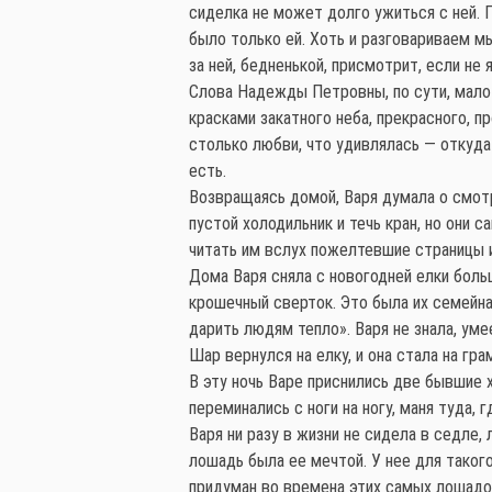
сиделка не может долго ужиться с ней. П
было только ей. Хоть и разговариваем мы
за ней, бедненькой, присмотрит, если не 
Слова Надежды Петровны, по сути, мало 
красками закатного неба, прекрасного, 
столько любви, что удивлялась — откуда 
есть.
Возвращаясь домой, Варя думала о смотр
пустой холодильник и течь кран, но они
читать им вслух пожелтевшие страницы и
Дома Варя сняла с новогодней елки боль
крошечный сверток. Это была их семейна
дарить людям тепло». Варя не знала, уме
Шар вернулся на елку, и она стала на г
В эту ночь Варе приснились две бывшие 
переминались с ноги на ногу, маня туда, 
Варя ни разу в жизни не сидела в седле,
лошадь была ее мечтой. У нее для таког
придуман во времена этих самых лошадок