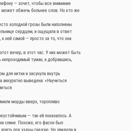
елефону — хочет, чтобы все внимание
ее может обжечь больнее слов. Но кто же
есто холодной грозы были наполнены
тельнице сердцем, и ощущала в ответ
к ней самой — просто за то, что она
тот вечер, в этот час. У них может быть
ь непроходимый туман, а добравшись,
м для нитки и засунула внутрь
а аккуратно выведена: «Научиться
миться.
.
нимали морды вверх, торопливо
неустойчивым — так ей показалось. А
на спине. Похоже, его фасон был
 взять под уздцы гнедую. Но увидела в