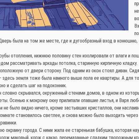
пр
не
в
Вх
по
Дверь была на том же месте, где и дугообразный вход в конюшню,
рубы отопления, нижнюю половину стен изолировали от влаги и пош
едом рассматривать аркады потолка, старинную кирпичную кладку.
оположную от двери сторону. Под одним из окон стоял диван. Сидя
 — здесь земля тоже была намного выше пола ее квартиры. А для т
кно и сделать шаг на подоконник.
н словно скрывался, окруженный стенами домов, в одном из котор
еты. Осенью к мокрому окну прилипали опавшие листья, и Варя лю
 не было видно ничего, кроме застывших кристаллов, они наслаива
комнате становилось светлее, и снова можно было выходить через
равинки.
ю окраину города. С ними жила ее старенькая бабушка, которая на
 корж маковый, корж с какао, перемазанные сладким творожным к