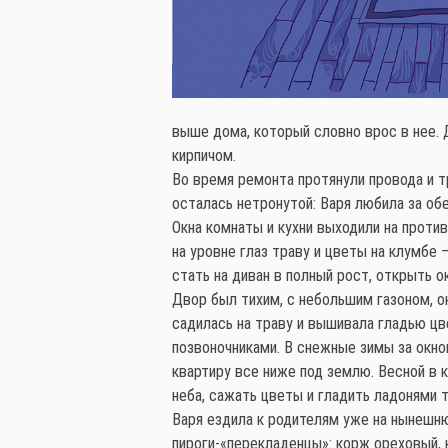
выше дома, который словно врос в нее. 
кирпичом.
Во время ремонта протянули провода и т
осталась нетронутой: Варя любила за об
Окна комнаты и кухни выходили на против
на уровне глаз траву и цветы на клумбе
стать на диван в полный рост, открыть о
Двор был тихим, с небольшим газоном, о
садилась на траву и вышивала гладью цв
позвоночниками. В снежные зимы за окном
квартиру все ниже под землю. Весной в 
неба, сажать цветы и гладить ладонями т
Варя ездила к родителям уже на нынешню
пироги-«перекладенцы»: корж ореховый,