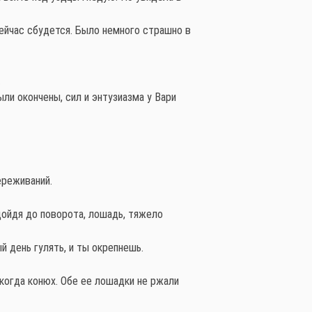
 сейчас сбудется. Было немного страшно в
.
ли окончены, сил и энтузиазма у Вари
ереживаний.
дойдя до поворота, лошадь, тяжело
 день гулять, и ты окрепнешь.
екогда конюх. Обе ее лошадки не ржали