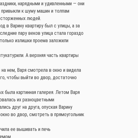
аздники, нарядными и удивленными — они
 привыкли к шуму машин и толпам
осторженных людей.
од в Варину квартиру был с улицы, а за
следние пару веков улица стала гораздо
 только излишки проема заложили
тукатурили. А верхняя часть квартиры
 на нем, Варя смотрела в окно и видела
ого, чтобы выйти во двор, достаточно
ых была картинная галерея. Летом Варя
бовалась их разноцветными
лись друг на друга, опуская Варину
 окно во двор, смотреть в прямоугольник
учила ее вышивать и печь
ремом.