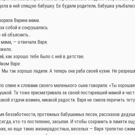
дела в ней спящую бабушку. Ее будили родители, бабушка улыбалас
ворила Варина мама.
за собой и сокрушалась:
е ей объяснить…
 мама, — отвечала Варя.
яжело.
ай, как хорошо тебе было с ней в детстве.
йком Варе:
 Мы так хорошо ладили. А теперь она раба своей кухни. Не разреша
по спине и словами своего маленького сына говорила: «Ты хорошая
ушкой. Та тоже присматривала за своей постаревшей мамой и част
какой отдачи взамен, никакой радости. Варя не смела перечить тету
я беззаботности, протяжных бабушкиных песен, рассказов дедушки
всегда, кто-то постепенно, засыпая. И чтобы сохранить в памяти о
ких, но еще таких жизнерадостных, веселых — Варя трепетно сжим