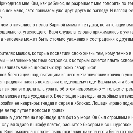
риходится мне. Она, как ребенок, не разрешает мне говорить по т
 с ней мало, зато понимаем уже друг друга по взгляду. И взгляд 
я?
чем отличались от слов Вариной мамы и тетушки, но интонации вм
прощального, угасающего. Варя слушала, словно прижималась к учи
в человеке может быть столько уважения и сострадания к другим, 
ителях маяков, которые посвятили свою жизнь тем, кому темно в э
 сами — маленькие уютные островки, к которым хочется плыть сквоз
 наливать чай из щекастых курносых заварников.
шой блестящий шар, вытащила из него металлический кончик с ушко
я традиция: писать пожелания следующему году. Варина мечта был
ет ли она это делать, а узнать об этом невозможно — только стре
рамм важнее года уходящего. Блестящие надежды на хвойных ветвях
хозяйки ее квартиры: гнедая и серая в яблоках. Лошади игриво под
где ветер путает волосы в гривах.
 лишь в детстве на верблюде для фото у моря. Он был огромным и 
о случая ждало в шкафу платье, расшитое бисером и со шнуровкой 
. Варя смахнула с платья пыль ожидания, надела его и была готова