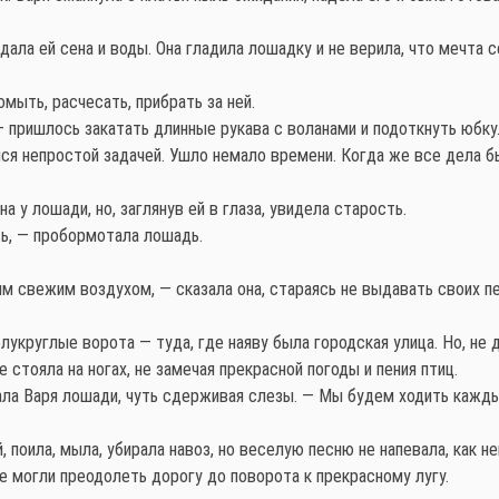
 дала ей сена и воды. Она гладила лошадку и не верила, что мечта
омыть, расчесать, прибрать за ней.
 — пришлось закатать длинные рукава с воланами и подоткнуть юбку
я непростой задачей. Ушло немало времени. Когда же все дела бы
на у лошади, но, заглянув ей в глаза, увидела старость.
усь, — пробормотала лошадь.
м свежим воздухом, — сказала она, стараясь не выдавать своих п
укруглые ворота — туда, где наяву была городская улица. Но, не 
 стояла на ногах, не замечая прекрасной погоды и пения птиц.
ала Варя лошади, чуть сдерживая слезы. — Мы будем ходить каждый
 поила, мыла, убирала навоз, но веселую песню не напевала, как н
е могли преодолеть дорогу до поворота к прекрасному лугу.