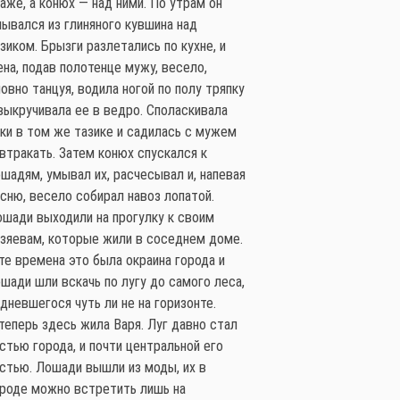
аже, а конюх — над ними. По утрам он
ывался из глиняного кувшина над
зиком. Брызги разлетались по кухне, и
на, подав полотенце мужу, весело,
овно танцуя, водила ногой по полу тряпку
выкручивала ее в ведро. Споласкивала
ки в том же тазике и садилась с мужем
втракать. Затем конюх спускался к
шадям, умывал их, расчесывал и, напевая
сню, весело собирал навоз лопатой.
шади выходили на прогулку к своим
зяевам, которые жили в соседнем доме.
те времена это была окраина города и
шади шли вскачь по лугу до самого леса,
дневшегося чуть ли не на горизонте.
теперь здесь жила Варя. Луг давно стал
стью города, и почти центральной его
стью. Лошади вышли из моды, их в
ороде можно встретить лишь на