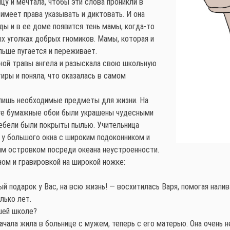
у и мечтала, чтобы эти слова проникли в
 имеет права указывать и диктовать. И она
ды и в ее доме появится тень мамы, когда-то
х уголках добрых гномиков. Мамы, которая и
льше пугается и переживает.
еной травы ангела и разыскала свою школьную
тиры и поняла, что оказалась в самом
 лишь необходимые предметы для жизни. На
нате бумажные обои были украшены чудесными
ебели были покрыты пылью. Учительница
 у большого окна с широким подоконником и
ым островком посреди океана неустроенности.
ом и гравировкой на широкой ножке:
 подарок у Вас, на всю жизнь! — восхитилась Варя, помогая налива
лько лет.
шей школе?
ачала жила в больнице с мужем, теперь с его матерью. Она очень н