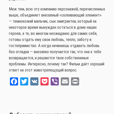
Меж тем, всю эту компанию персонажей, перечисленных
выше, объединяет внезапный «склеивающий элемент»
— темнокожий мальчик, сын эмигрантки, который на
некоторое время вынужден остаться в доме наших
героев, а те, во многом неожиданно для самих себя,
готовы отдать ему свои любовь, тепло, заботу и
гостеприимство. А когда начинаешь отдавать любовь
без оглядки — внезапно получается так, что она к тебе
возвращается, и решаются твои собственнные
проблемы. Интересно, почему так? Фильм даёт хороший
ответ на этот животрепещущий вопрос.
Fa
T
V
Po
Vi
E
Pr
ce
wi
K
ck
be
m
int
bo
tt
et
r
ail
ok
er