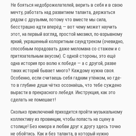
Не бояться недоброжелателей, верить в себя и в свою
мечту, работать над развитием таланта, держаться
рядом с друзьями, потому что вместе мы сила,
бесстрашно идти вперёд — вот чему может научить
этот, на первый взгляд, простой мюзикл, по-взрывному
яркий, украшенный колоритным саундтреком (очевидно,
способным порадовать даже меломана со стажем и с
притязательным вкусом). С одной стороны, это ещё
одна история про волю к победе — а с другой, разве
таких историй бывает много? Каждому нужна своя.
Особенно, если считаешь себя гадким утёнком, но где-
то в глубине души чётко осознаёшь, что тебе суждено
вырасти в прекрасного лебедя. Инструкция, как это
сделать не помешает!
Сколько приключений приходится пройти музыкальному
коллективу из провинции, чтобы попасть на сцену в
столице! Без юмора и любви друг к другу здесь точно
не обойтись. Как и без таланта, в который нужно